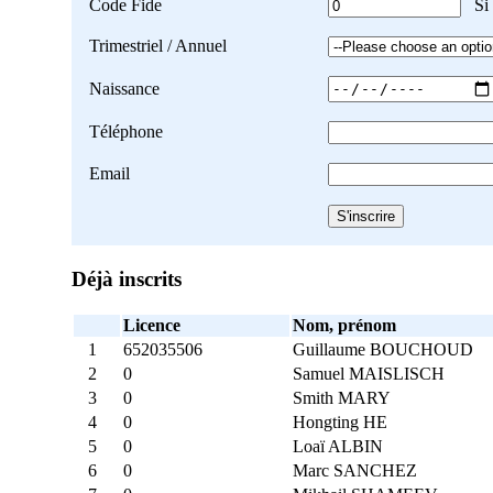
Code Fide
Si 
Trimestriel / Annuel
Naissance
Téléphone
Email
Déjà inscrits
Licence
Nom, prénom
1
652035506
Guillaume BOUCHOUD
2
0
Samuel MAISLISCH
3
0
Smith MARY
4
0
Hongting HE
5
0
Loaï ALBIN
6
0
Marc SANCHEZ