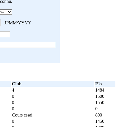
connu.
JJ/MM/YYYY
Club
Elo
4
1484
0
1500
0
1550
0
0
Cours essai
800
0
1450